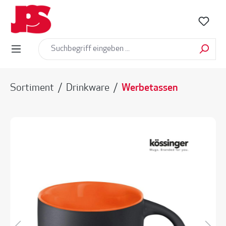
alt springen
Sortiment
/
Drinkware
/
Werbetassen
Bildergalerie überspringen