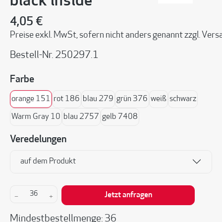
black inside
4,05 €
Preise exkl. MwSt, sofern nicht anders genannt zzgl. Ve
Bestell-Nr.
250297.1
auswählen
Farbe
orange 151
rot 186
blau 279
grün 376
weiß
schwarz
Warm Gray 10
blau 2757
gelb 7408
Veredelungen
auf dem Produkt
Produkt Anzahl: Gib den gewünschten Wert ein 
Jetzt anfragen
Mindestbestellmenge: 36