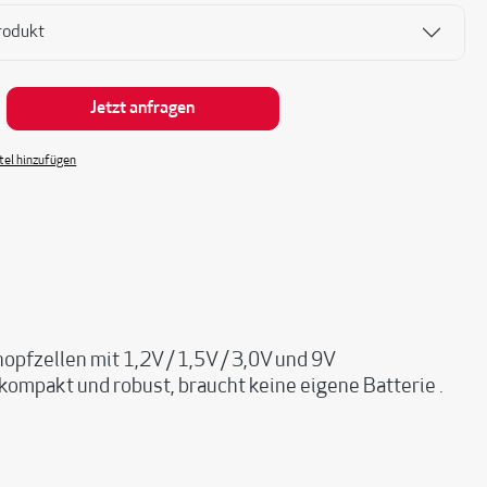
rodukt
nzahl: Gib den gewünschten Wert ein oder be
Jetzt anfragen
el hinzufügen
opfzellen mit 1,2V / 1,5V / 3,0V und 9V
kompakt und robust, braucht keine eigene Batterie .