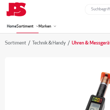
springen
Zur Hauptnavigation springen
Home
Sortiment
Marken
Sortiment
/
Technik & Handy
/
Uhren & Messgerä
Bildergalerie überspringen