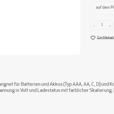
auf dem P
Produkt A
Zum Merkzett
ignet für Batterien und Akkus (Typ AAA, AA, C, D) und Kn
nung in Volt und Ladestatus mit farblicher Skalierung, 