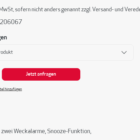
 MwSt, sofern nicht anders genannt zzgl. Versand- und Vere
206067
gen
rodukt
nzahl: Gib den gewünschten Wert ein oder be
Jetzt anfragen
el hinzufügen
t, zwei Weckalarme, Snooze-Funktion,