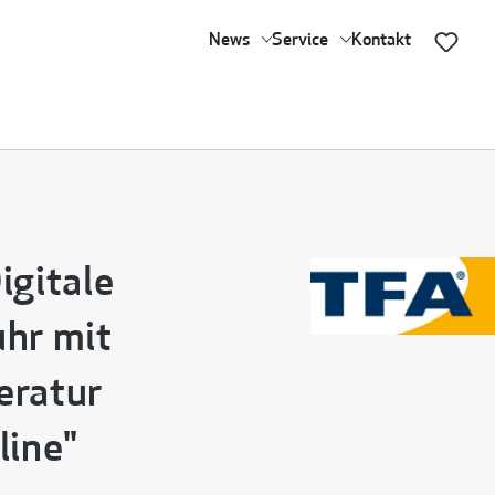
News
Service
Kontakt
igitale
hr mit
eratur
line"