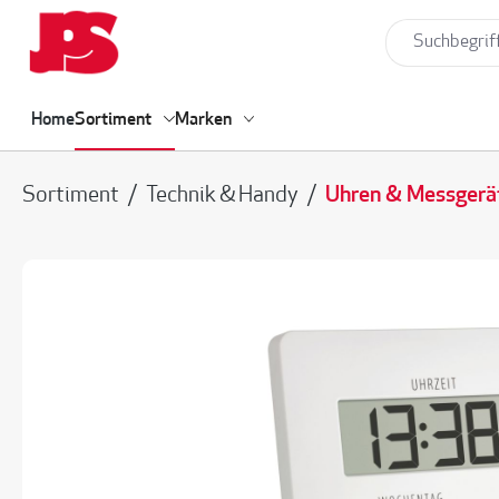
springen
Zur Hauptnavigation springen
Home
Sortiment
Marken
Sortiment
/
Technik & Handy
/
Uhren & Messgerä
Bildergalerie überspringen