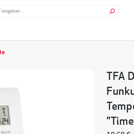
te
TFA D
Funku
Temp
"Time