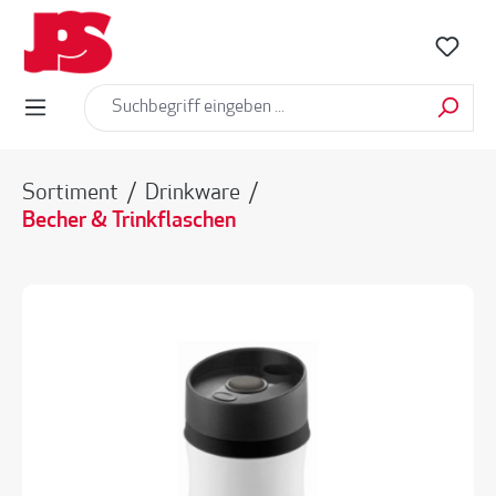
alt springen
Sortiment
/
Drinkware
/
Becher & Trinkflaschen
Bildergalerie überspringen