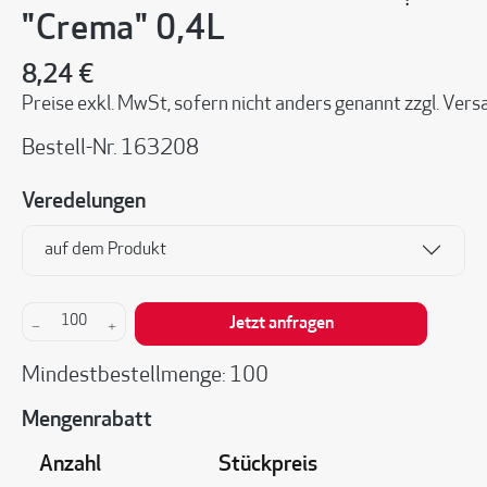
"Crema" 0,4L
8,24 €
Preise exkl. MwSt, sofern nicht anders genannt zzgl. Ve
Bestell-Nr.
163208
Veredelungen
auf dem Produkt
Produkt Anzahl: Gib den gewünschten Wert ein 
Jetzt anfragen
Mindestbestellmenge: 100
Mengenrabatt
Anzahl
Stückpreis