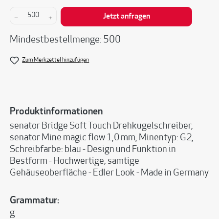
Produkt Anzahl: Gib den gewünschten Wert ein 
Jetzt anfragen
Mindestbestellmenge: 500
Zum Merkzettel hinzufügen
Produktinformationen
senator Bridge Soft Touch Drehkugelschreiber,
senator Mine magic flow 1,0 mm, Minentyp: G2,
Schreibfarbe: blau - Design und Funktion in
Bestform - Hochwertige, samtige
Gehäuseoberfläche - Edler Look - Made in Germany
Grammatur:
g