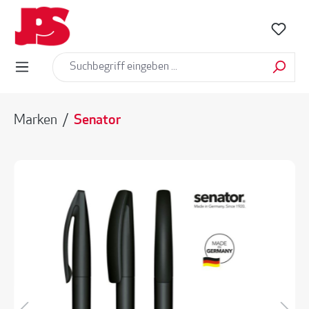
alt springen
Marken
/
Senator
Bildergalerie überspringen