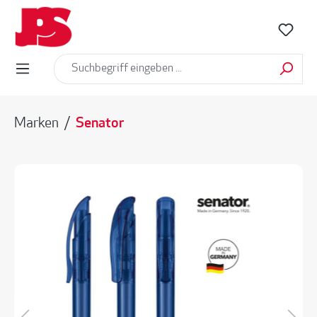
alt springen
Marken
/
Senator
Bildergalerie überspringen