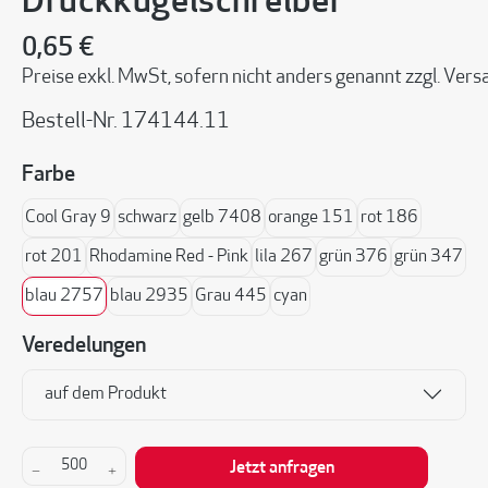
Druckkugelschreiber
0,65 €
Preise exkl. MwSt, sofern nicht anders genannt zzgl. Ve
Bestell-Nr.
174144.11
auswählen
Farbe
Cool Gray 9
schwarz
gelb 7408
orange 151
rot 186
rot 201
Rhodamine Red - Pink
lila 267
grün 376
grün 347
blau 2757
blau 2935
Grau 445
cyan
Veredelungen
auf dem Produkt
Produkt Anzahl: Gib den gewünschten Wert ein 
Jetzt anfragen