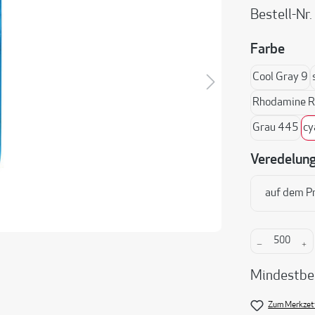
Bestell-Nr.
ausw
Farbe
Cool Gray 9
Rhodamine Re
Grau 445
cy
Veredelun
auf dem P
Produkt A
Mindestbe
Zum Merkzett