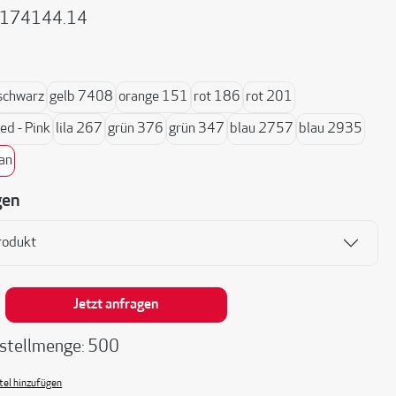
174144.14
ählen
schwarz
gelb 7408
orange 151
rot 186
rot 201
d - Pink
lila 267
grün 376
grün 347
blau 2757
blau 2935
an
gen
rodukt
nzahl: Gib den gewünschten Wert ein oder be
Jetzt anfragen
stellmenge: 500
el hinzufügen