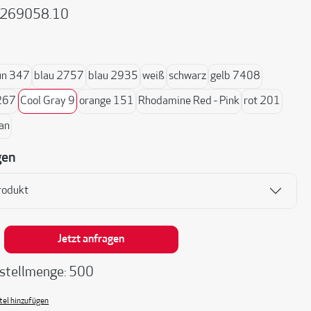
269058.10
ählen
ün 347
blau 2757
blau 2935
weiß
schwarz
gelb 7408
 267
Cool Gray 9
orange 151
Rhodamine Red - Pink
rot 201
an
gen
rodukt
nzahl: Gib den gewünschten Wert ein oder be
Jetzt anfragen
stellmenge: 500
el hinzufügen