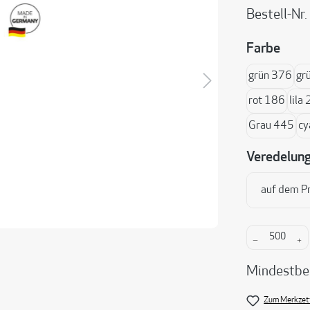
Bestell-Nr.
ausw
Farbe
grün 376
gr
rot 186
lila
Grau 445
cy
Veredelun
auf dem P
Produkt A
Mindestbe
Zum Merkzett