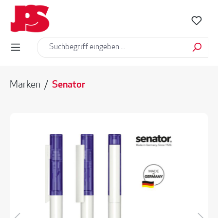
alt springen
Marken
/
Senator
Bildergalerie überspringen