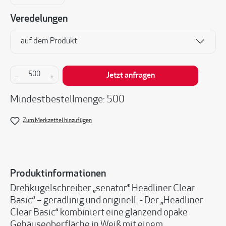
Veredelungen
auf dem Produkt
Produkt Anzahl: Gib den gewünschten Wert ein 
Jetzt anfragen
Mindestbestellmenge: 500
Zum Merkzettel hinzufügen
Produktinformationen
Drehkugelschreiber „senator® Headliner Clear
Basic“ – geradlinig und originell. - Der „Headliner
Clear Basic“ kombiniert eine glänzend opake
Gehäuseoberfläche in Weiß mit einem