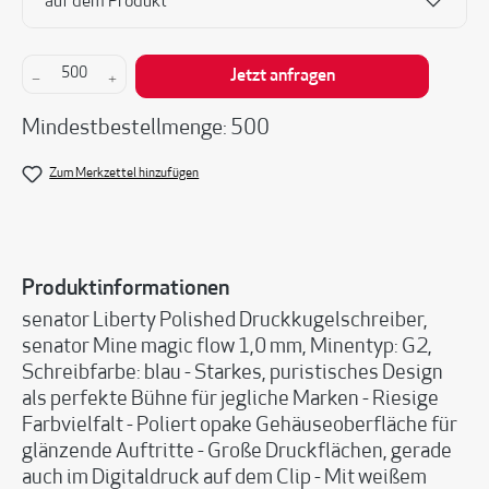
auf dem Produkt
Produkt Anzahl: Gib den gewünschten Wert ein 
Jetzt anfragen
Mindestbestellmenge: 500
Zum Merkzettel hinzufügen
Produktinformationen
senator Liberty Polished Druckkugelschreiber,
senator Mine magic flow 1,0 mm, Minentyp: G2,
Schreibfarbe: blau - Starkes, puristisches Design
als perfekte Bühne für jegliche Marken - Riesige
Farbvielfalt - Poliert opake Gehäuseoberfläche für
glänzende Auftritte - Große Druckflächen, gerade
auch im Digitaldruck auf dem Clip - Mit weißem