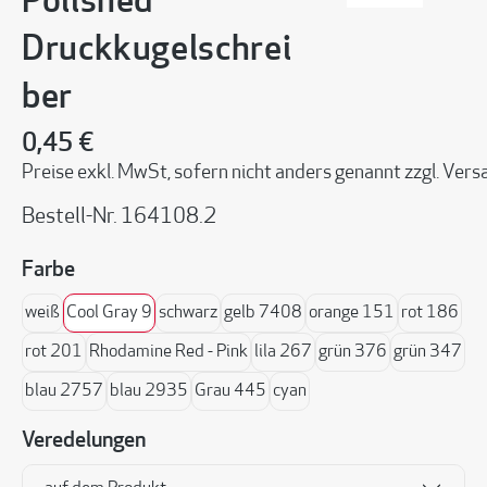
Polished
Druckkugelschrei
ber
0,45 €
Preise exkl. MwSt, sofern nicht anders genannt zzgl. Ve
Bestell-Nr.
164108.2
auswählen
Farbe
weiß
Cool Gray 9
schwarz
gelb 7408
orange 151
rot 186
rot 201
Rhodamine Red - Pink
lila 267
grün 376
grün 347
blau 2757
blau 2935
Grau 445
cyan
Veredelungen