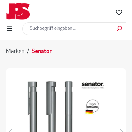
alt springen
Marken
/
Senator
Bildergalerie überspringen