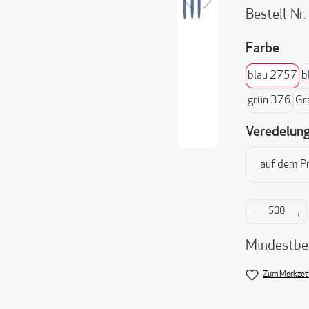
Bestell-Nr.
ausw
Farbe
blau 2757
b
grün 376
Gr
Veredelun
auf dem P
Produkt A
Mindestbe
Zum Merkzett