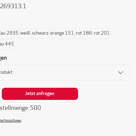
269313.1
ählen
lau 2935
weiß
schwarz
orange 151
rot 186
rot 201
au 445
gen
rodukt
nzahl: Gib den gewünschten Wert ein oder be
Jetzt anfragen
stellmenge: 500
el hinzufügen